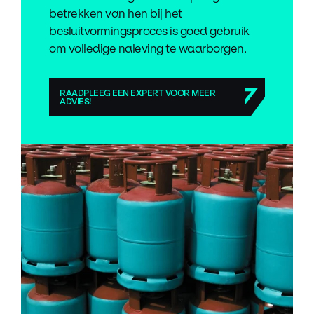
betrekken van hen bij het
besluitvormingsproces is goed gebruik
om volledige naleving te waarborgen.
RAADPLEEG EEN EXPERT VOOR MEER
ADVIES!