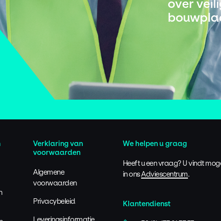
over veil
bouwpla
n
Verklaring van
We helpen u graag
voorwaarden
Heeft u een vraag? U vindt mog
Algemene
in ons
Adviescentrum
.
voorwaarden
n
Privacybeleid
Klantendienst
Leveringsinformatie