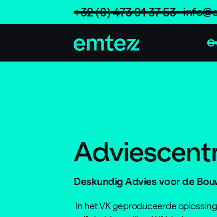
Skip
+32 (0) 473 91 37 53
info@
to
content
O
Adviescent
Deskundig Advies voor de Bou
In het VK geproduceerde oplossing