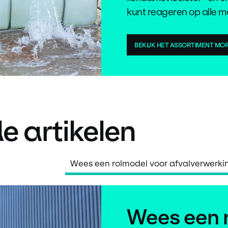
kunt reageren op alle mo
BEKIJK HET ASSORTIMENT MO
e artikelen
Wees een rolmodel voor afvalverwerki
Wees een 