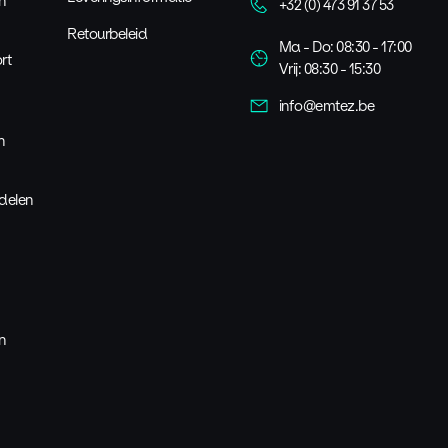
n
+32 (0) 473 91 37 53
Retourbeleid
Ma - Do: 08:30 - 17:00
rt
Vrij: 08:30 - 15:30
info@emtez.be
n
delen
n