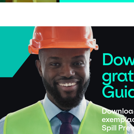
Dow
grat
Guid
Download
exemplaa
Spill Pre