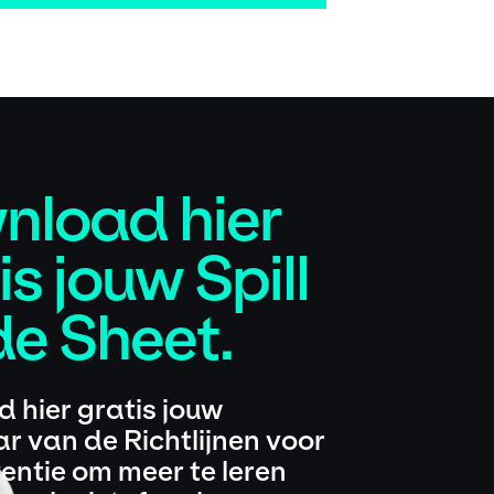
nload hier
is jouw Spill
e Sheet.
 hier gratis jouw
r van de Richtlijnen voor
ventie om meer te leren