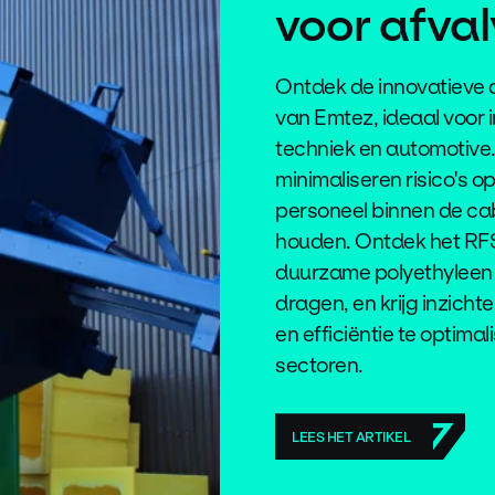
voor afva
Ontdek de innovatieve 
van Emtez, ideaal voor 
techniek en automotive
minimaliseren risico's 
personeel binnen de cab
houden. Ontdek het RF
duurzame polyethyleen 
dragen, en krijg inzicht
en efficiëntie te optimal
sectoren.
LEES HET ARTIKEL