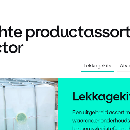
hte productassort
tor
Lekkagekits
Afva
Lekkageki
Een uitgebreid assortim
waaronder onderhouds-,
lichaamsvloeistof- en c