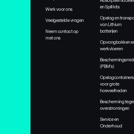
Absorptiemiddele
en Spill kits
Werk voor ons
Opslag en transpo
Veelgestelde vragen
van Lithium
batterijen
Neem contact op
met ons
Opvangbakken e
werkvloeren
Beschermingsmid
(PBM's)
Opslagcontainers
voor grote
hoeveelheden
Bescherming tege
overstromingen
Service en
Onderhoud