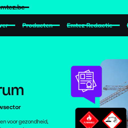
emtez.be
ver
Producten
Emtez Redactie
rum
wsector
en voor gezondheid,