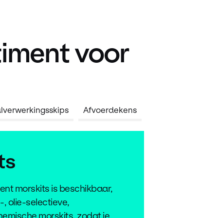
iment voor
lverwerkingsskips
Afvoerdekens
ts
ent morskits is beschikbaar,
 olie-selectieve,
hemische morskits, zodat je