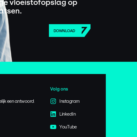
ige vloeistofopslag op
atsen.
DOWNLOAD
Volg ons
elijk een antwoord
Instagram
LinkedIn
YouTube