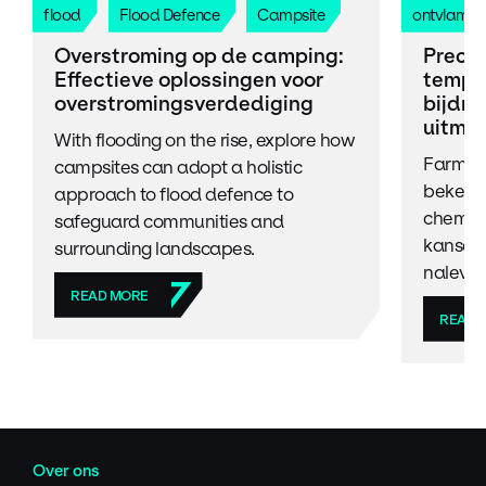
flood
Flood Defence
Campsite
ontvlamb
Overstroming op de camping:
Precis
Effectieve oplossingen voor
tempe
overstromingsverdediging
bijdr
uitmu
With flooding on the rise, explore how
Farmace
campsites can adopt a holistic
bekend 
approach to flood defence to
chemisc
safeguard communities and
kansen 
surrounding landscapes.
nalevin
READ MORE
READ 
Over ons