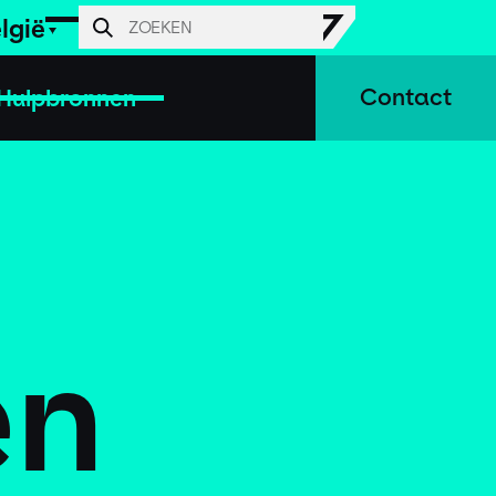
lgië
Hulpbronnen
Contact
en