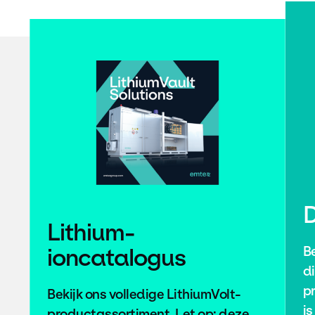
D
Lithium-
ioncatalogus
B
di
p
Bekijk ons ​​volledige LithiumVolt-
is
productassortiment. Let op: deze