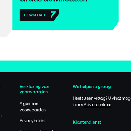
DOWNLOAD
n
Verklaring van
We helpen u graag
voorwaarden
Heeft u een vraag? U vindt mog
Algemene
in ons
Adviescentrum
.
voorwaarden
n
Privacybeleid
Klantendienst