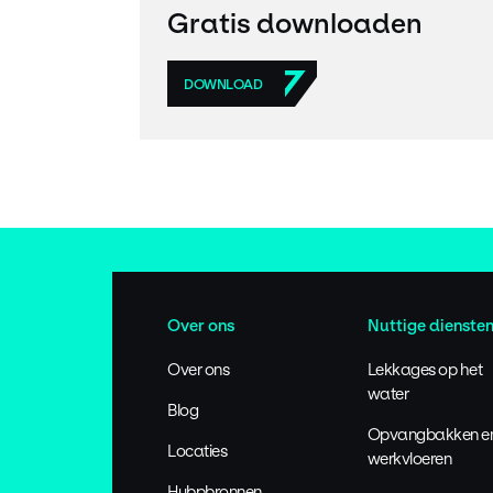
Gratis downloaden
DOWNLOAD
Over ons
Nuttige dienste
Over ons
Lekkages op het
water
Blog
Opvangbakken e
Locaties
werkvloeren
Hubpbronnen