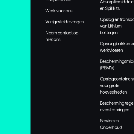
Absorptiemiddele
en Spill kits
Werk voor ons
Opslag en transpo
Veelgestelde vragen
van Lithium
batterijen
Neem contact op
met ons
Opvangbakken e
werkvloeren
Beschermingsmid
(PBM's)
Opslagcontainers
voor grote
hoeveelheden
Bescherming tege
overstromingen
Service en
Onderhoud