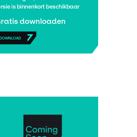
rsie is binnenkort beschikbaar
ratis downloaden
DOWNLOAD