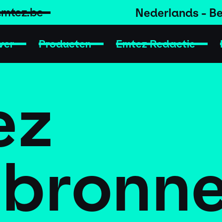
emtez.be
Nederlands - Be
ver
Producten
Emtez Redactie
ez
pbronn