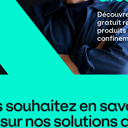
Découvre
gratuit 
produits 
confinem
 souhaitez en sav
 sur nos solutions 