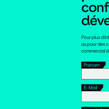
conf
déve
Pour plus d'i
ou pour des c
commercial dè
Prénom
*
E-Mail
*