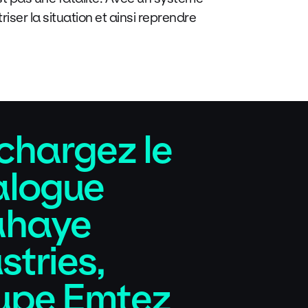
er la situation et ainsi reprendre
chargez le
alogue
ahaye
stries,
upe Emtez