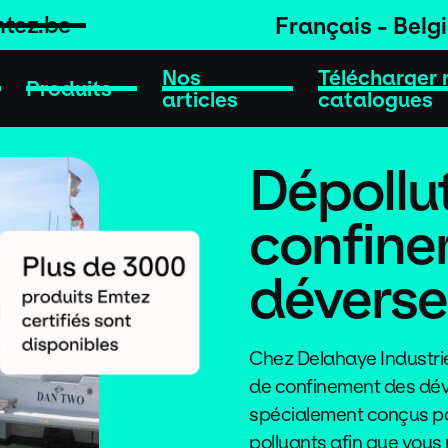
tez.be
Français - Belg
Nos
Télécharger 
Produits
articles
catalogues
Dépollut
confine
dévers
Chez Delahaye Industri
de confinement des d
spécialement conçus po
polluants afin que vous