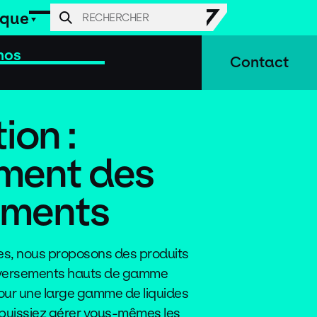
ique
nos
Contact
ion :
ment des
ements
es, nous proposons des produits
éversements hauts de gamme
ur une large gamme de liquides
 puissiez gérer vous-mêmes les