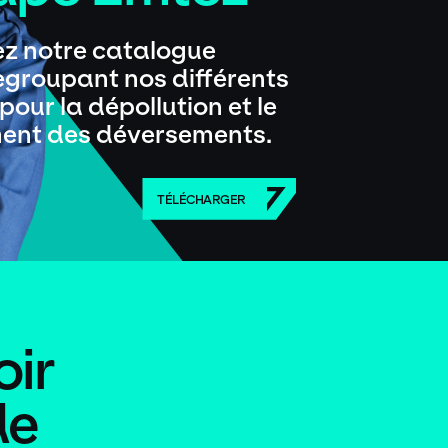
z notre catalogue
regroupant nos différents
pour la dépollution et le
ent des déversements.
TÉLÉCHARGER
oir
de