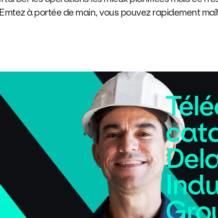
tez à portée de main, vous pouvez rapidement maîtris
Télé
cat
Del
Indu
Gro