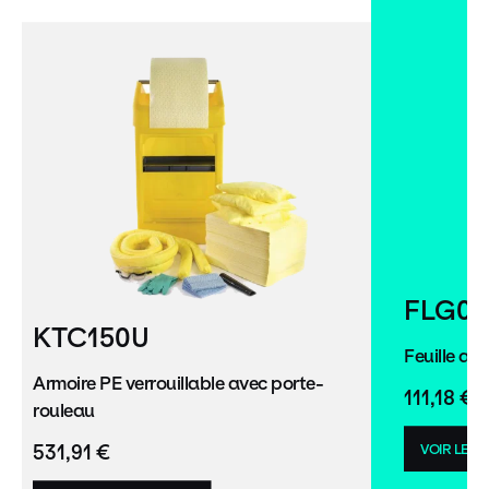
FLG01
KTC150U
Feuille ab
Armoire PE verrouillable avec porte-
111,18 €
rouleau
531,91 €
VOIR LE P