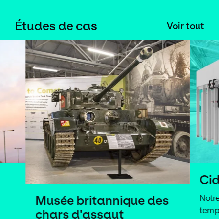
Études de cas
Voir tout
Cidaut
Musée britannique des
Notre marque a
temps que l'indus
chars d'assaut