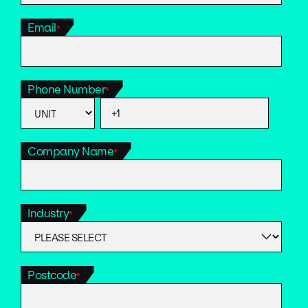
Email
*
Phone Number
*
Company Name
*
Industry
*
Postcode
*