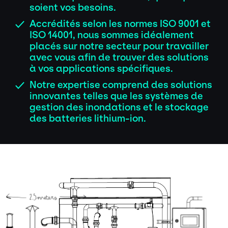
soient vos besoins.
Accrédités selon les normes ISO 9001 et
✓
ISO 14001, nous sommes idéalement
placés sur notre secteur pour travailler
avec vous afin de trouver des solutions
à vos applications spécifiques.
Notre expertise comprend des solutions
✓
innovantes telles que les systèmes de
gestion des inondations et le stockage
des batteries lithium-ion.