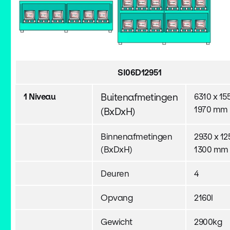
SI06D12951
1 Niveau
Buitenafmetingen
6310 x 15
1970 mm
(BxDxH)
Binnenafmetingen
2930 x 12
(BxDxH)
1300 mm 
Deuren
4
Opvang
2160l
Gewicht
2900kg