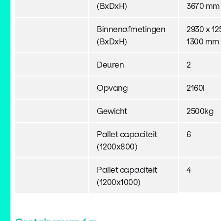
(BxDxH)
3670 mm
Binnenafmetingen
2930 x 12
(BxDxH)
1300 mm 
Deuren
2
Opvang
2160l
Gewicht
2500kg
Pallet capaciteit
6
(1200x800)
Pallet capaciteit
4
(1200x1000)