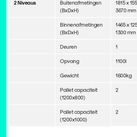
2 Niveaus
Buitenafmetingen
1815 x 15
(BxDxH)
3670 mm
Binnenafmetingen
1465 x 12
(BxDxH)
1300 mm 
Deuren
1
Opvang
1100l
Gewicht
1600kg
Pallet capaciteit
2
(1200x800)
Pallet capaciteit
2
(1200x1000)