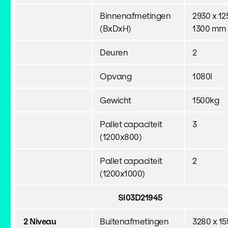
Binnenafmetingen
2930 x 12
(BxDxH)
1300 mm
Deuren
2
Opvang
1080l
Gewicht
1500kg
Pallet capaciteit
3
(1200x800)
Pallet capaciteit
2
(1200x1000)
SI03D21945
2 Niveau
Buitenafmetingen
3280 x 15