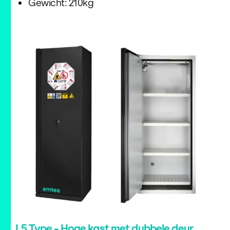
Gewicht: 210kg
L5 Type - Hoge kast met dubbele deur