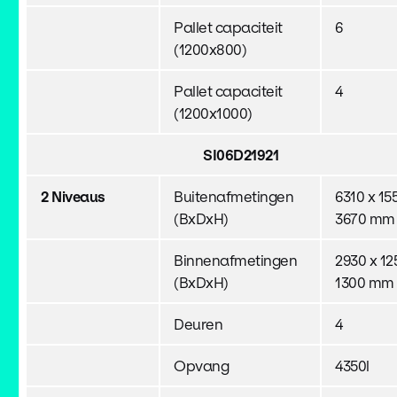
Pallet capaciteit
6
(1200x800)
Pallet capaciteit
4
(1200x1000)
SI06D21921
2 Niveaus
Buitenafmetingen
6310 x 15
(BxDxH)
3670 mm
Binnenafmetingen
2930 x 12
(BxDxH)
1300 mm 
Deuren
4
Opvang
4350l