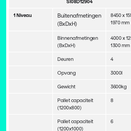
SI08D12904
1 Niveau
Buitenafmetingen
8450 x 15
1970 mm
(BxDxH)
Binnenafmetingen
4000 x 12
(BxDxH)
1300 mm 
Deuren
4
Opvang
3000l
Gewicht
3600kg
Pallet capaciteit
8
(1200x800)
Pallet capaciteit
6
(1200x1000)