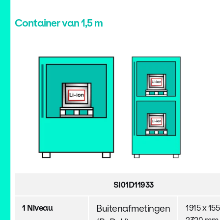
Container van 1,5 m
SI01D11933
1 Niveau
Buitenafmetingen
1915 x 155
2320 mm