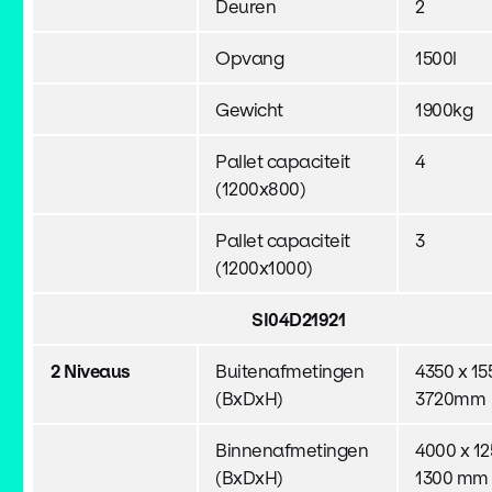
Deuren
2
Opvang
1500l
Gewicht
1900kg
Pallet capaciteit
4
(1200x800)
Pallet capaciteit
3
(1200x1000)
SI04D21921
2 Niveaus
Buitenafmetingen
4350 x 15
(BxDxH)
3720mm
Binnenafmetingen
4000 x 12
(BxDxH)
1300 mm 