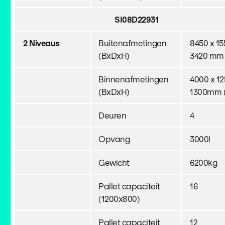
SI08D22931
2 Niveaus
Buitenafmetingen
8450 x 15
(BxDxH)
3420 mm
Binnenafmetingen
4000 x 12
(BxDxH)
1300mm (
Deuren
4
Opvang
3000l
Gewicht
6200kg
Pallet capaciteit
16
(1200x800)
Pallet capaciteit
12