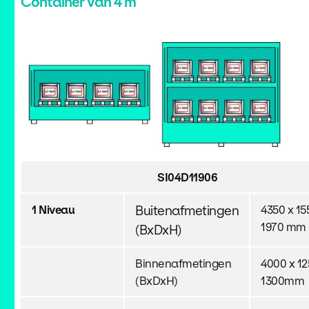
Container van 4 m
SI04D11906
1 Niveau
Buitenafmetingen
4350 x 15
1970 mm
(BxDxH)
Binnenafmetingen
4000 x 12
(BxDxH)
1300mm