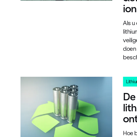
ion
Als u
lithi
veili
doen 
besc
Lithi
De
lit
on
Hoe b