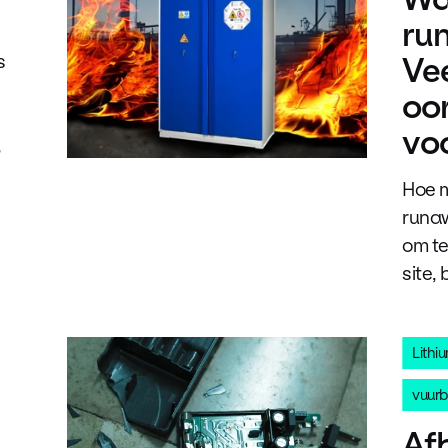
ru
Ve
s
oo
vo
,
Hoe m
runaw
om te
site, 
Lithi
vuurb
Af