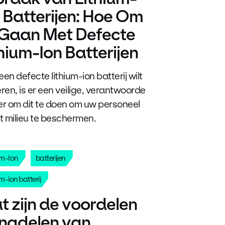
 Batterijen: Hoe Om
 Gaan Met Defecte
hium-Ion Batterijen
 een defecte lithium-ion batterij wilt
ren, is er een veilige, verantwoorde
r om dit te doen om uw personeel
t milieu te beschermen.
um-Ion
batterijen
m-ion batterij
 zijn de voordelen
 nadelen van