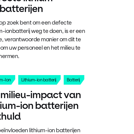
batterijen
 op zoek bent om een defecte
um-ionbatterij weg te doen, is er een
ge, verantwoorde manier om dit te
om uw personeel en het milieu te
hermen.
um-Ion
Lithium-ion batterij
Batterij
 milieu-impact van
hium-ion batterijen
thuld
eïnvloeden lithium-ion batterijen