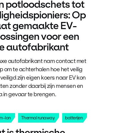
n potloodschets tot
ligheidspioniers: Op
at gemaakte EV-
lossingen voor een
xe autofabrikant
uxe autofabrikant nam contact met
p om te achterhalen hoe het veilig
veiligd zijn eigen koers naar EV kon
tten zonder daarbij zijn mensen en
a in gevaar te brengen.
um-Ion
Thermal runaway
batterijen
t is thermische