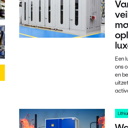
Va
vei
ma
op
lu
Een l
ons o
en be
uitze
activ
Lithi
Wa