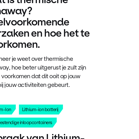
naway?
elvoorkomende
rzaken en hoe het te
orkomen.
eer je weet over thermische
ay, hoe beter uitgerust je zult zijn
 voorkomen dat dit ooit op jouw
bij jouw activiteiten gebeurt.
um-Ion
Lithium-ion batterij
estendige inloopcontainers
braak van Lithium-