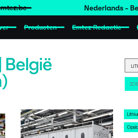
emtez.be
Nederlands - Be
ver
Producten
Emtez Redactie
 België
)
Lithi
Opsl