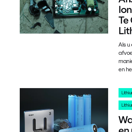
Ion
Te
Lit
Als u
afvoe
manie
en he
Lithi
Lithiu
Wat
en