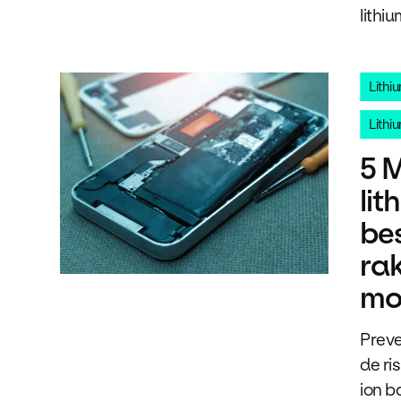
lithi
Lithi
Lithi
5 
lit
be
ra
moe
Preve
de ri
ion b