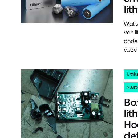
lit
Wat z
van l
ander
deze 
Lithi
vuurb
Bat
lit
Ho
def