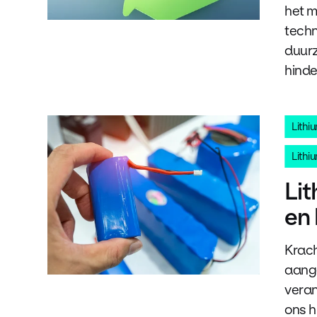
het m
techn
duurz
hind
Lithi
Lithiu
Lit
en
Krach
aange
veran
ons h