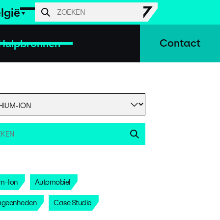
lgië
Hulpbronnen
Contact
um-Ion
Automobiel
ageenheden
Case Studie