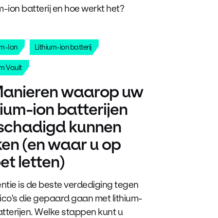
um-ion batterij en hoe werkt het?
um-Ion
Lithium-ion batterij
um Vault
Manieren waarop uw
hium-ion batterijen
schadigd kunnen
ken (en waar u op
t letten)
ntie is de beste verdediging tegen
sico's die gepaard gaan met lithium-
atterijen. Welke stappen kunt u