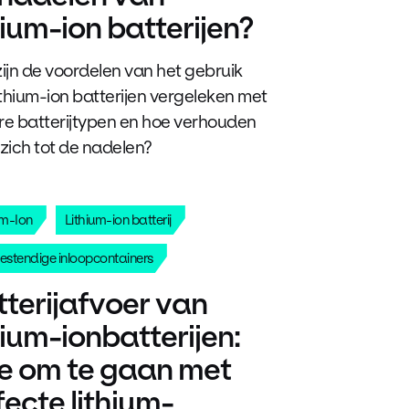
hium-ion batterijen?
ijn de voordelen van het gebruik
ithium-ion batterijen vergeleken met
e batterijtypen en hoe verhouden
zich tot de nadelen?
um-Ion
Lithium-ion batterij
estendige inloopcontainers
terijafvoer van
hium-ionbatterijen:
e om te gaan met
ecte lithium-