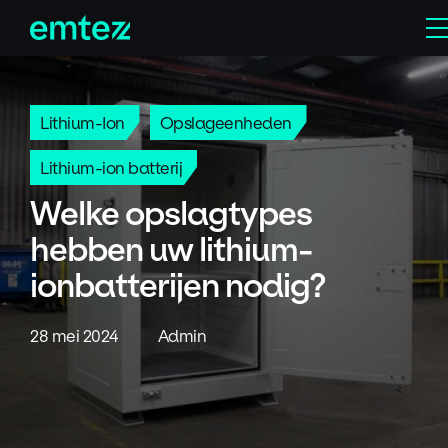
Skip
Men
to
content
Lithium-Ion
Opslageenheden
Lithium-ion batterij
Welke opslagtypes
hebben uw lithium-
ionbatterijen nodig?
28 mei 2024
Admin