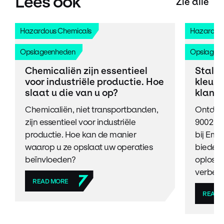
Lees ook
Zie alle
Hazardous Chemicals
Hazardous
Opslageenheden
Opslagee
Chemicaliën zijn essentieel
Stale
voor industriële productie. Hoe
kleurv
slaat u die van u op?
klant
Chemicaliën, niet transportbanden,
Ontdek 
zijn essentieel voor industriële
9002 kl
productie. Hoe kan de manier
bij Emt
waarop u ze opslaat uw operaties
bieden 
beïnvloeden?
oplossi
verbete
READ MORE
READ 