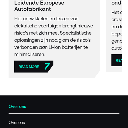
Leidende Europese
onder
Autofabrikant
Het on
Het ontwikkelen en testen van
crashtes
elektrische voertuigen brengt nieuwe
en de v
risico's met zich mee. Specialistische
bepale
oplossingen zijn nodig om de risico's
genomen
verbonden aan Li-ion batterijen te
auto's.
minimaliseren.
READ 
READ MORE
Over ons
Over ons