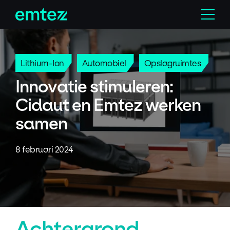
Skip
Menu
to
content
Lithium-Ion
Automobiel
Opslagruimtes
Innovatie stimuleren:
Cidaut en Emtez werken
samen
8 februari 2024
Achtergrond