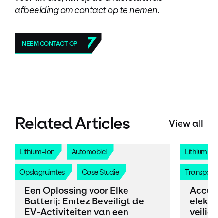
afbeelding om contact op te nemen.
NEEM CONTACT OP
Related Articles
View all
Lithium-Ion
Automobiel
Lithium-Io
Opslagruimtes
Case Studie
Transport
Een Oplossing voor Elke
Accut
Batterij: Emtez Beveiligt de
elektr
EV-Activiteiten van een
veilig