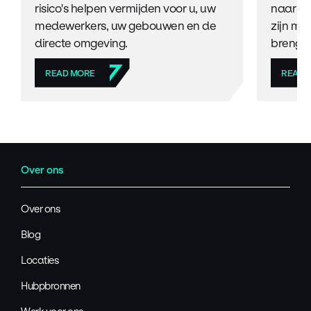
risico's helpen vermijden voor u, uw
naar EV
medewerkers, uw gebouwen en de
zijn me
directe omgeving.
brenge
READ MORE
READ 
Over ons
Over ons
Blog
Locaties
Hubpbronnen