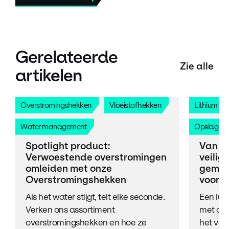
Gerelateerde
Zie alle
artikelen
Overstromingshekken
Vloeistofhekken
Lithium-Io
Water management
Opslagee
Spotlight product:
Van po
Verwoestende overstromingen
veilig
omleiden met onze
gemaa
Overstromingshekken
voor e
Als het water stijgt, telt elke seconde.
Een lux
Verken ons assortiment
met ons
overstromingshekken en hoe ze
het veil